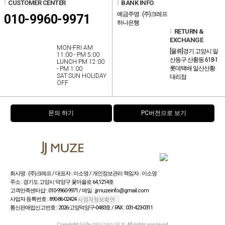
l
CUSTOMER CENTER
l
BANK INFO
예금주명 : (주)크레프
010-9960-9971
하나은행
l
RETURN &
EXCHANGE
MON-FRI AM
[물류]경기 고양시 일
11:00 - PM 5:00
산동구 산황동 618-1
LUNCH PM 12:00
롯데택배 일산산황
- PM 1:00
SAT.SUN HOLIDAY
대리점
OFF
문의 하기
PC버전으로 보기
회사명 : (주)크레프 / 대표자 : 이소영 / 개인정보관리 책임자 : 이소영
주소 : 경기도 고양시 덕양구 꽃마을로 64,1214호
고객만족센터샵 : 010-9960-9971 / 메일 : jjmuzeinfo@gmail.com
사업자 등록번호 : 890-86-02424
통신판매업신고번호 : 2026-고양덕양구-0483호 / FAX : 031-423-0311