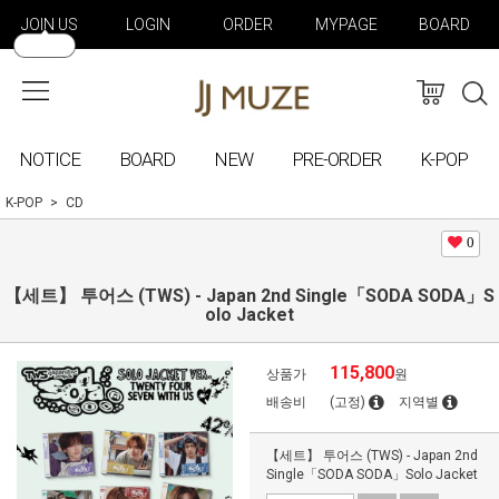
JOIN US
LOGIN
ORDER
MYPAGE
BOARD
NOTICE
BOARD
NEW
PRE-ORDER
K-POP
K-POP
CD
0
【세트】 투어스 (TWS) - Japan 2nd Single「SODA SODA」S
olo Jacket
115,800
상품가
원
배송비
(고정)
지역별
【세트】 투어스 (TWS) - Japan 2nd
Single「SODA SODA」Solo Jacket