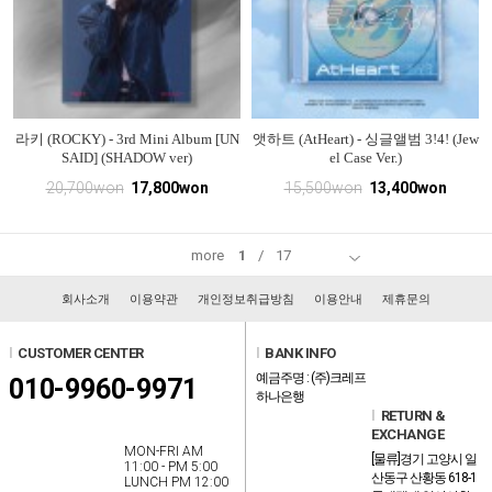
라키 (ROCKY) - 3rd Mini Album [UN
앳하트 (AtHeart) - 싱글앨범 3!4! (Jew
SAID] (SHADOW ver)
el Case Ver.)
20,700won
17,800won
15,500won
13,400won
more
1
/
17
회사소개
이용약관
개인정보취급방침
이용안내
제휴문의
l
CUSTOMER CENTER
l
BANK INFO
예금주명 : (주)크레프
010-9960-9971
하나은행
l
RETURN &
EXCHANGE
MON-FRI AM
[물류]경기 고양시 일
11:00 - PM 5:00
산동구 산황동 618-1
LUNCH PM 12:00