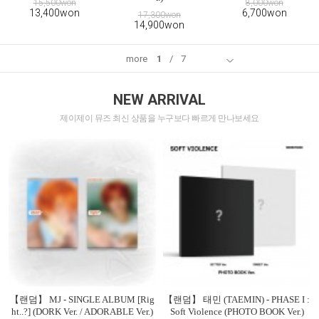
15,500won
8,000won
13,400won
6,700won
17,300won
14,900won
more
1
/
7
NEW ARRIVAL
제이제이 뮤즈 최신 상품을 누구보다 빠르게 만나보세요
【랜덤】 MJ - SINGLE ALBUM [Rig
【랜덤】 태민 (TAEMIN) - PHASE I :
ht..?] (DORK Ver. / ADORABLE Ver.)
Soft Violence (PHOTO BOOK Ver.)