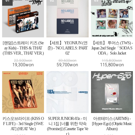
01
02
03
[랜덤]스트레이 키즈 (Str
【세트】 YEONJUN (연
【세트】 투어스 (TWS) -
ay Kids) - THIS & THAT
준) - 'NO LABELS: PART
Japan 2nd Single「SODA S
(THIS VER., THAT VER.)
02'
ODA」Solo Jacket
22,500won
69,600won
115,800won
19,300won
59,700won
115,800won
키스오브라이프 (KISS O
SUPER JUNIOR-83z - 미
아르테미스 (ARTMS) -
F LIFE) - 3rd Single [SWE
니 1집 [너를 위한 약속
[Hyper-Ego] (Objekt Music
AT] (HEAT Ver.)
(Promise)] (Cassette Tape Ve
Album)
r.)