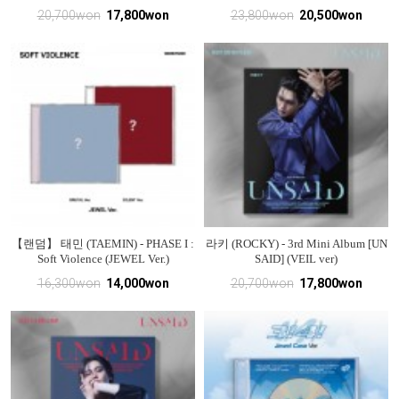
20,700won
17,800won
23,800won
20,500won
【랜덤】 태민 (TAEMIN) - PHASE I :
라키 (ROCKY) - 3rd Mini Album [UN
Soft Violence (JEWEL Ver.)
SAID] (VEIL ver)
16,300won
14,000won
20,700won
17,800won