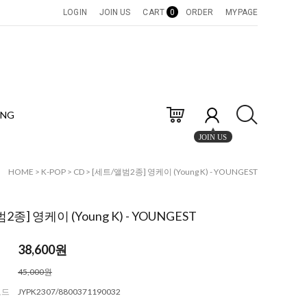
LOGIN
JOIN US
CART
0
ORDER
MYPAGE
ING
JOIN US
HOME
>
K-POP
>
CD
> [세트/앨범2종] 영케이 (Young K) - YOUNGEST
2종] 영케이 (Young K) - YOUNGEST
38,600
원
45,000원
코드
JYPK2307/8800371190032