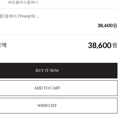
㈜드림어스컴퍼니
[세트/앨범2종] 영케이 (Young K) - YOUNGEST
38,600
원
38,600
금액
원
BUY IT NOW
ADD TO CART
WISH LIST