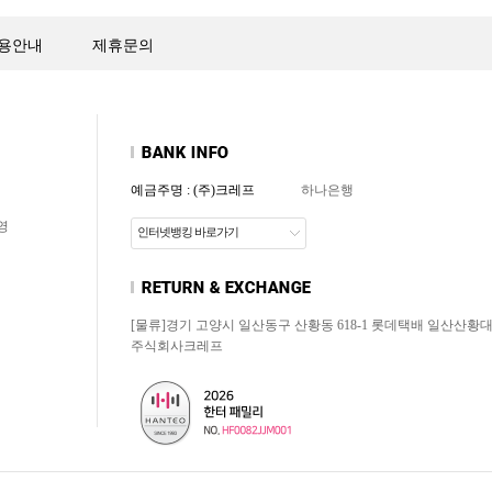
용안내
제휴문의
예금주명 : (주)크레프
하나은행
영
인터넷뱅킹 바로가기
[물류]경기 고양시 일산동구 산황동 618-1 롯데택배 일산산황
주식회사크레프