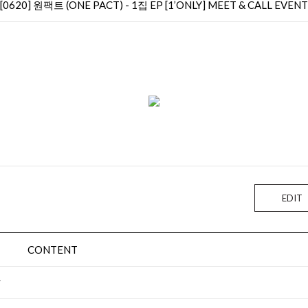
[0620] 원팩트 (ONE PACT) - 1집 EP [1’ONLY] MEET & CALL EVENT
EDIT
CONTENT
T