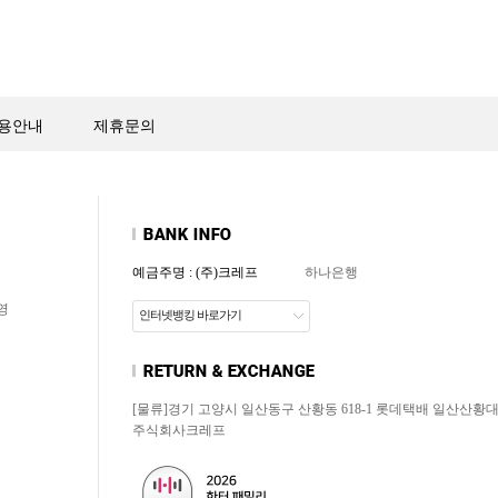
용안내
제휴문의
예금주명 : (주)크레프
하나은행
영
인터넷뱅킹 바로가기
[물류]경기 고양시 일산동구 산황동 618-1 롯데택배 일산산황
주식회사크레프