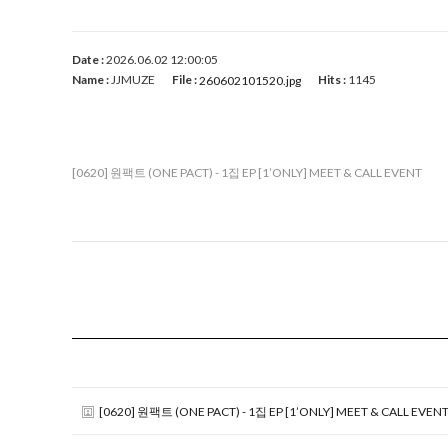
Date :
2026.06.02 12:00:05
Name :
JJMUZE
File :
Hits :
1145
260602101520.jpg
[0620] 원팩트 (ONE PACT) - 1집 EP [1’ONLY] MEET & CALL EVENT
[0620] 원팩트 (ONE PACT) - 1집 EP [1’ONLY] MEET & CALL EVEN