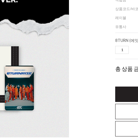
상품코드/바
레이블
유통사
총 상품 