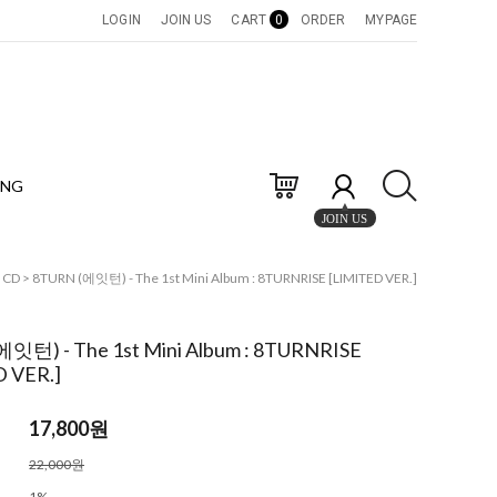
LOGIN
JOIN US
CART
0
ORDER
MYPAGE
ING
JOIN US
>
CD
> 8TURN (에잇턴) - The 1st Mini Album : 8TURNRISE [LIMITED VER.]
잇턴) - The 1st Mini Album : 8TURNRISE
 VER.]
17,800
원
22,000원
1%