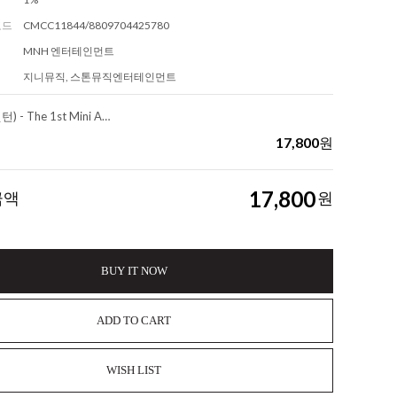
코드
CMCC11844/8809704425780
MNH 엔터테인먼트
지니뮤직, 스톤뮤직엔터테인먼트
8TURN (에잇턴) - The 1st Mini Album : 8TURNRISE [LIMITED VER.]
17,800
원
17,800
금액
원
BUY IT NOW
ADD TO CART
WISH LIST