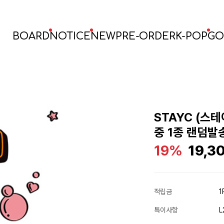
BOARD
NOTICE
NEW
PRE-ORDER
K-POP
GO
STAYC (스테
중 1종 랜덤발
19%
19,3
적립금
1
특이사항
L