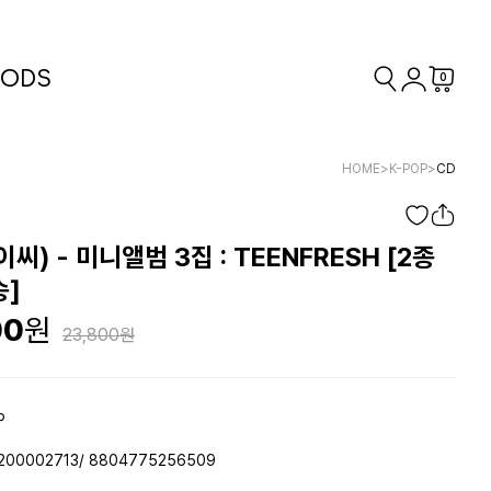
ODS
0
HOME
>
K-POP
>
CD
이씨) - 미니앨범 3집 : TEENFRESH [2종
송]
00
23,800
P
200002713/ 8804775256509