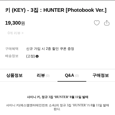
키 (KEY) - 3집 : HUNTER [Photobook Ver.]
19,300
원
0개 리뷰 >
구매혜택
신규 가입 시 2종 할인 쿠폰 증정
배송정보
(고정)
상품정보
리뷰
Q&A
구매정보
(0)
(0)
샤이니 키
,
정규
3
집
‘HUNTER’ 8
월
11
일 발매
샤이니 키
(
에스엠엔터테인먼트 소속
)
의 정규
3
집
‘HUNTER’
가
8
월
11
일 발매
된다
.