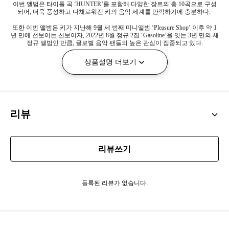
이번 앨범은 타이틀 곡
‘HUNTER’
를 포함해 다양한 장르의 총
10
곡으로 구성
되어
,
더욱 풍성하고 다채로워진 키의 음악 세계를 만끽하기에 충분하다
.
또한 이번 앨범은 키가 지난해
9
월 세 번째 미니앨범
‘Pleasure Shop’
이후 약
1
년 만에 선보이는 신보이자
, 2022
년
8
월 정규
2
집
‘Gasoline’
을 잇는
3
년 만의 새
정규 앨범인 만큼
,
글로벌 음악 팬들의 높은 관심이 집중되고 있다
.
상품설명 더보기
리뷰
리뷰쓰기
등록된 리뷰가 없습니다.