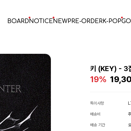
BOARD
NOTICE
NEW
PRE-ORDER
K-POP
GO
키 (KEY) - 3
19%
19,3
특이사항
L
배송비
주
배송 기간
오