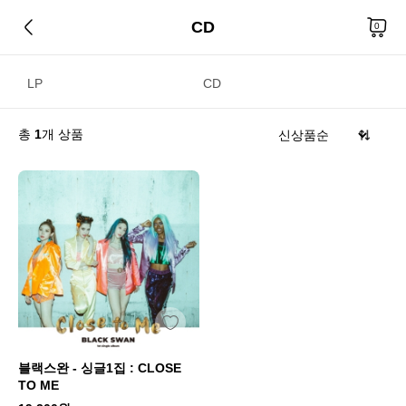
CD
CD
0
LP
CD
총
1
개 상품
블랙스완 - 싱글1집 : CLOSE
TO ME