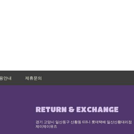
용안내
제휴문의
RETURN & EXCHANGE
경기 고양시 일산동구 산황동 618-1 롯데택배 일산산황대리점
제이제이뮤즈