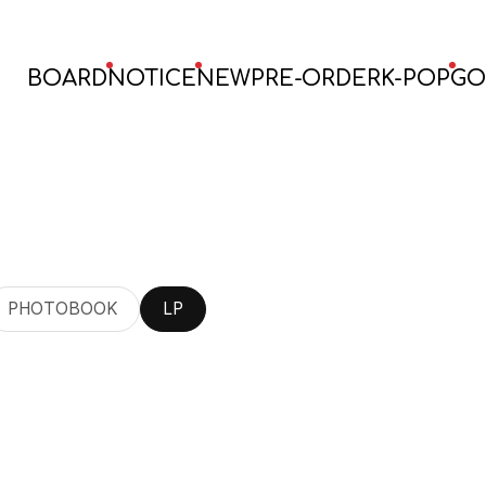
BOARD
NOTICE
NEW
PRE-ORDER
K-POP
GO
PHOTOBOOK
LP