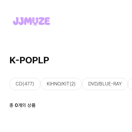
K-POP
LP
CD(477)
KIHNO/KIT(2)
DVD/BLUE-RAY
총
0
개의 상품