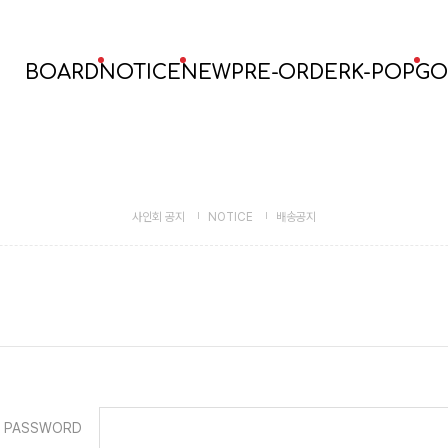
BOARD
NOTICE
NEW
PRE-ORDER
K-POP
GO
사인회 공지
NOTICE
배송공지
PASSWORD