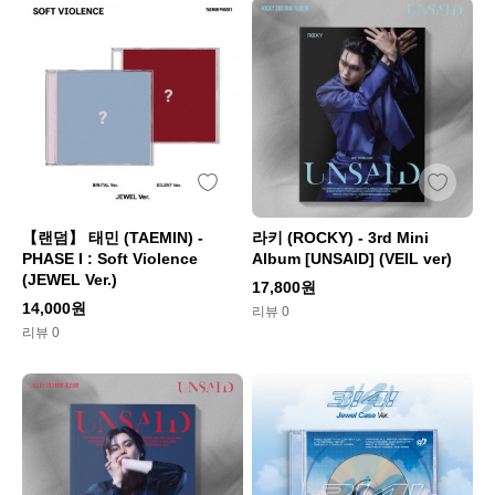
【랜덤】 태민 (TAEMIN) -
라키 (ROCKY) - 3rd Mini
PHASE I : Soft Violence
Album [UNSAID] (VEIL ver)
(JEWEL Ver.)
17,800원
14,000원
리뷰 0
리뷰 0