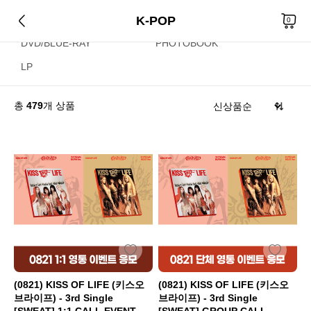
K-POP
CD
KIHNO/KIT
0
DVD/BLUE-RAY
PHOTOBOOK
LP
총
479
개 상품
(0821) KISS OF LIFE (키스오
(0821) KISS OF LIFE (키스오
브라이프) - 3rd Single
브라이프) - 3rd Single
[SWEAT] 1:1 CALL EVENT
[SWEAT] GROUP CALL