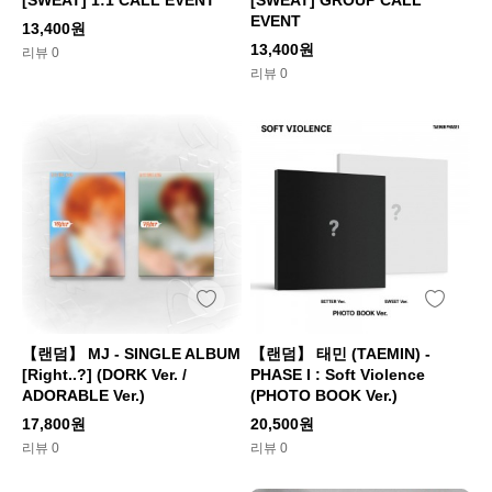
EVENT
13,400원
13,400원
리뷰 0
리뷰 0
【랜덤】 MJ - SINGLE ALBUM
【랜덤】 태민 (TAEMIN) -
[Right..?] (DORK Ver. /
PHASE I : Soft Violence
ADORABLE Ver.)
(PHOTO BOOK Ver.)
17,800원
20,500원
리뷰 0
리뷰 0