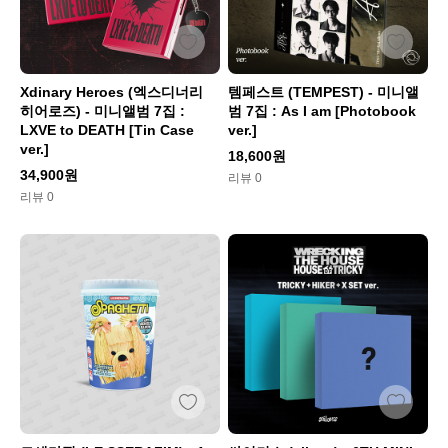
Xdinary Heroes (엑스디너리
템페스트 (TEMPEST) - 미니앨
히어로즈) - 미니앨범 7집 :
범 7집 : As I am [Photobook
LXVE to DEATH [Tin Case
ver.]
ver.]
18,600원
34,900원
리뷰 0
리뷰 0