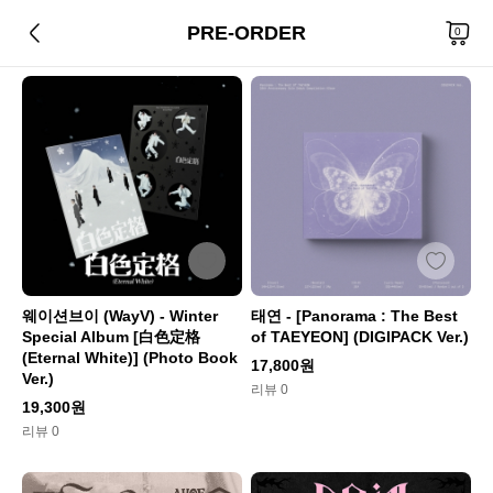
PRE-ORDER
총
360
개 상품
0
웨이션브이 (WayV) - Winter
태연 - [Panorama : The Best
Special Album [白色定格
of TAEYEON] (DIGIPACK Ver.)
(Eternal White)] (Photo Book
17,800원
Ver.)
리뷰 0
19,300원
리뷰 0