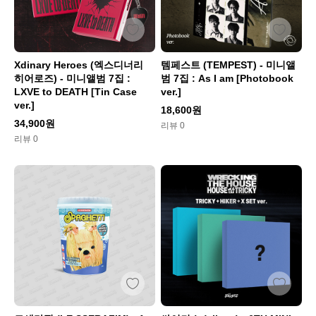
Xdinary Heroes (엑스디너리
템페스트 (TEMPEST) - 미니앨
히어로즈) - 미니앨범 7집 :
범 7집 : As I am [Photobook
LXVE to DEATH [Tin Case
ver.]
ver.]
18,600원
34,900원
리뷰 0
리뷰 0