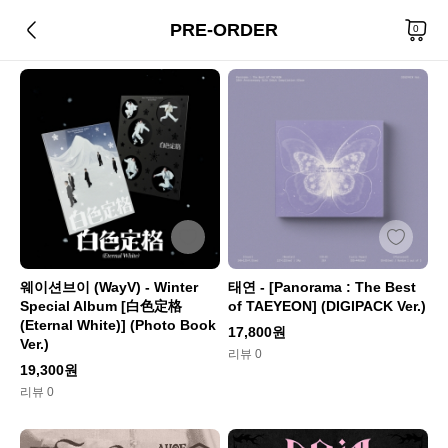
PRE-ORDER
총
360
개 상품
0
웨이션브이 (WayV) - Winter
태연 - [Panorama : The Best
Special Album [白色定格
of TAEYEON] (DIGIPACK Ver.)
(Eternal White)] (Photo Book
17,800원
Ver.)
리뷰 0
19,300원
리뷰 0